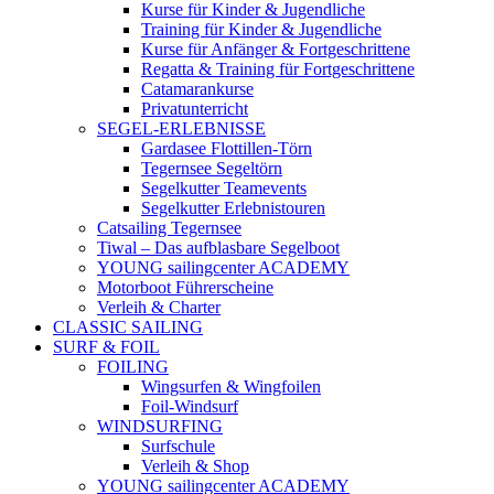
Kurse für Kinder & Jugendliche
Training für Kinder & Jugendliche
Kurse für Anfänger & Fortgeschrittene
Regatta & Training für Fortgeschrittene
Catamarankurse
Privatunterricht
SEGEL-ERLEBNISSE
Gardasee Flottillen-Törn
Tegernsee Segeltörn
Segelkutter Teamevents
Segelkutter Erlebnistouren
Catsailing Tegernsee
Tiwal – Das aufblasbare Segelboot
YOUNG sailingcenter ACADEMY
Motorboot Führerscheine
Verleih & Charter
CLASSIC SAILING
SURF & FOIL
FOILING
Wingsurfen & Wingfoilen
Foil-Windsurf
WINDSURFING
Surfschule
Verleih & Shop
YOUNG sailingcenter ACADEMY