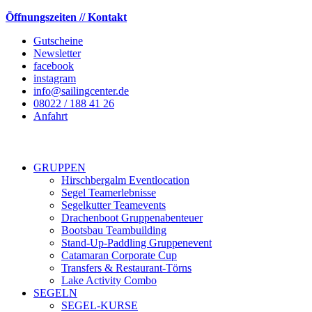
Öffnungszeiten // Kontakt
Gutscheine
Newsletter
facebook
instagram
info@sailingcenter.de
08022 / 188 41 26
Anfahrt
GRUPPEN
Hirschbergalm Eventlocation
Segel Teamerlebnisse
Segelkutter Teamevents
Drachenboot Gruppenabenteuer
Bootsbau Teambuilding
Stand-Up-Paddling Gruppenevent
Catamaran Corporate Cup
Transfers & Restaurant-Törns
Lake Activity Combo
SEGELN
SEGEL-KURSE